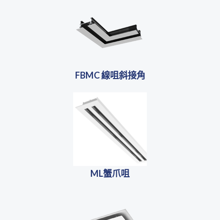
FBMC 線咀斜接角
ML蟹爪咀