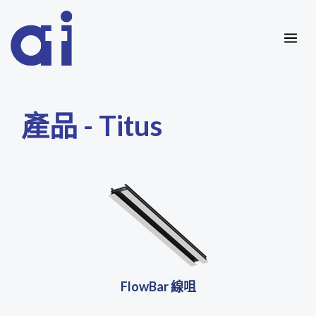
Skip
MAI
to
ME
content
產品 - Titus
FlowBar 線咀