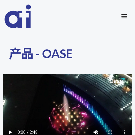
跳
MAI
至
ME
内
容
产品 - OASE